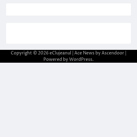
Copyright © 2026
eClujeanul
| Ace News by
Ascendoor
|
Powered by
WordPress
.