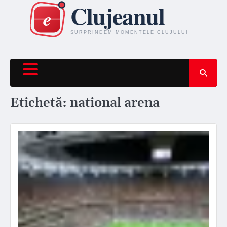
Skip
to
content
Etichetă:
national arena