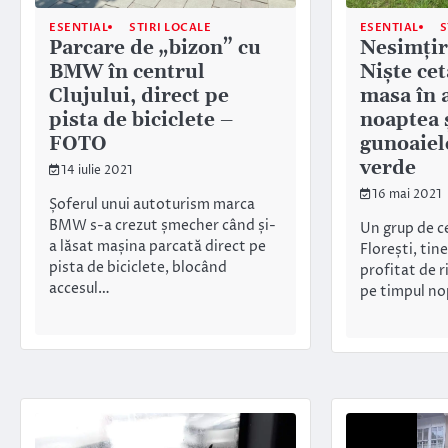
ESENTIAL
STIRI LOCALE
ESENTIAL
S
Parcare de „bizon” cu
Nesimțire
BMW în centrul
Niște cet
Clujului, direct pe
masa în a
pista de biciclete –
noaptea ș
FOTO
gunoaiel
verde
14 iulie 2021
16 mai 2021
Șoferul unui autoturism marca
BMW s-a crezut șmecher când și-
Un grup de c
a lăsat mașina parcată direct pe
Florești, tine
pista de biciclete, blocând
profitat de r
accesul…
pe timpul no