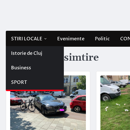
Skip
to
content
STIRI LOCALE
Evenimente
Politic
CON
Istorie de Cluj
Etichetă:
nesimtire
Business
SPORT