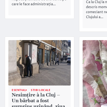
Ca la Cluj la 
care le face administrația…
descris mome
comeciant nes
Clujului a…
ESENTIAL
STIRI LOCALE
Nesimţire à la Cluj –
Un bărbat a fost
surprins urinând, ziua