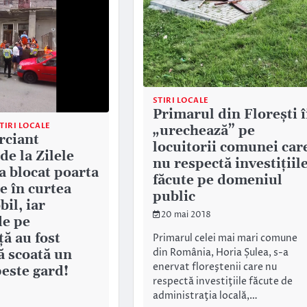
STIRI LOCALE
Primarul din Floreşti î
TIRI LOCALE
„urechează” pe
rciant
locuitorii comunei car
de la Zilele
nu respectă investiţiil
a blocat poarta
făcute pe domeniul
e în curtea
public
il, iar
20 mai 2018
de pe
ă au fost
Primarul celei mai mari comune
din România, Horia Șulea, s-a
ă scoată un
enervat floreştenii care nu
peste gard!
respectă investiţiile făcute de
administraţia locală,…