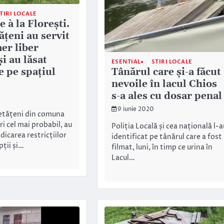
TIRI LOCALE
 à la Florești.
ățeni au servit
er liber
i au lăsat
ESENTIAL
STIRI LOCALE
e pe spațiul
Tânărul care și-a făcut
nevoile în lacul Chios
s-a ales cu dosar penal
9 iunie 2020
etățeni din comuna
ri cel mai probabil, au
Poliția Locală și cea națională l-a
idicarea restricțiilor
identificat pe tânărul care a fost
pții și…
filmat, luni, în timp ce urina în
Lacul…