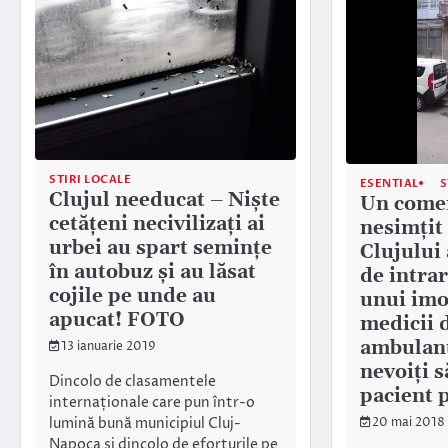
STIRI LOCALE
ESENTIAL
S
Clujul needucat – Niște
Un come
cetățeni necivilizați ai
nesimţit 
urbei au spart semințe
Clujului 
în autobuz și au lăsat
de intrar
cojile pe unde au
unui imob
apucat! FOTO
medicii 
ambulanţ
13 ianuarie 2019
nevoiţi s
Dincolo de clasamentele
pacient 
internaționale care pun într-o
lumină bună municipiul Cluj-
20 mai 2018
Napoca și dincolo de eforturile pe