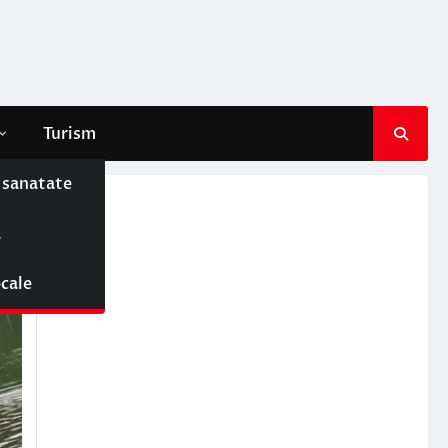
Turism
e sanatate
ă
ocale