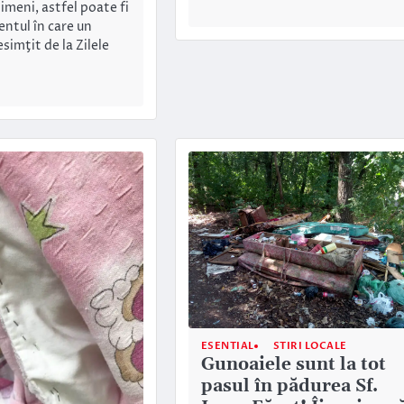
nimeni, astfel poate fi
ntul în care un
imţit de la Zilele
ESENTIAL
STIRI LOCALE
Gunoaiele sunt la tot
pasul în pădurea Sf.