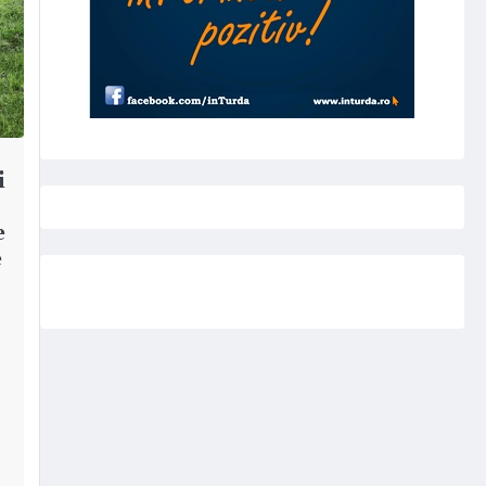
i
e
e