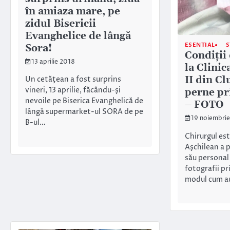
în amiaza mare, pe
zidul Bisericii
Evanghelice de lângă
ESENTIAL
S
Sora!
Condiţii
13 aprilie 2018
la Clinic
II din Cl
Un cetăţean a fost surprins
vineri, 13 aprilie, făcându-şi
perne pr
nevoile pe Biserica Evanghelică de
– FOTO
lângă supermarket-ul SORA de pe
19 noiembrie
B-ul…
Chirurgul es
Aşchilean a p
său personal
fotografii pr
modul cum 