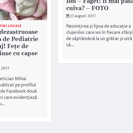
Ion – Făget! Îi mai pas
cuiva? – FOTO
27 august 2017
Nesimţirea şi lipsa de educaţie a
TIRI LOCALE
 dezastruoase
clujenilor care ies în fiecare sfârşi
a de Pediatrie
de săptămână la un grătar şi uită
să…
uj! Feţe de
inse cu capse
 2017
tetician Mihai
ublicat pe profilul
 de Facebook două
in care evidenţiază
au…