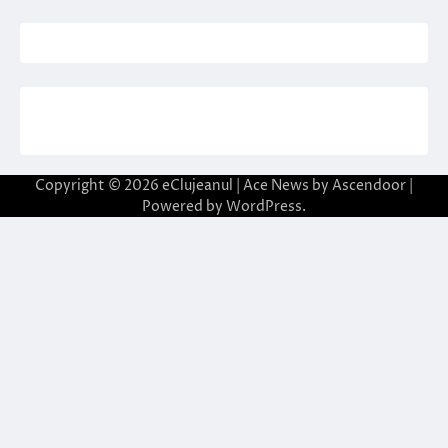
Copyright © 2026
eClujeanul
| Ace News by
Ascendoor
|
Powered by
WordPress
.