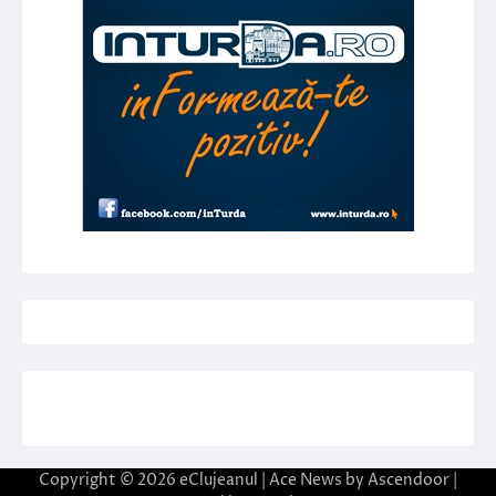
Copyright © 2026
eClujeanul
| Ace News by
Ascendoor
|