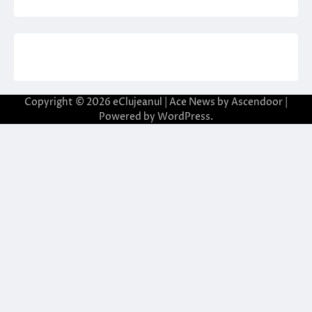
Copyright © 2026
eClujeanul
| Ace News by
Ascendoor
|
Powered by
WordPress
.