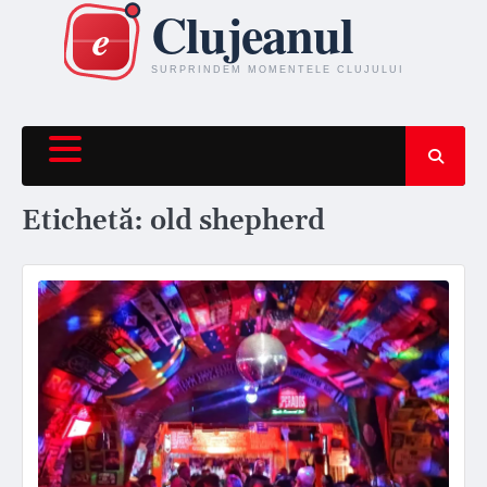
Skip
to
content
Etichetă:
old shepherd