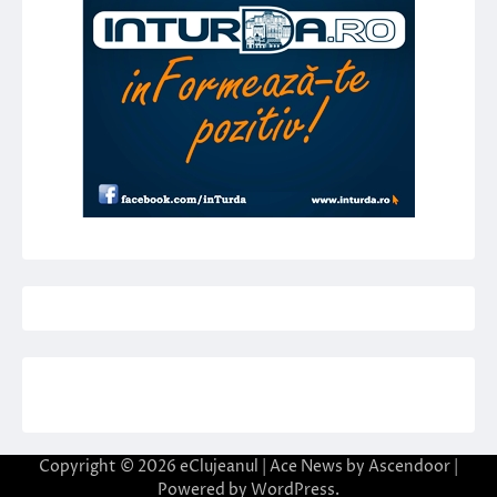
Copyright © 2026
eClujeanul
| Ace News by
Ascendoor
|
Powered by
WordPress
.