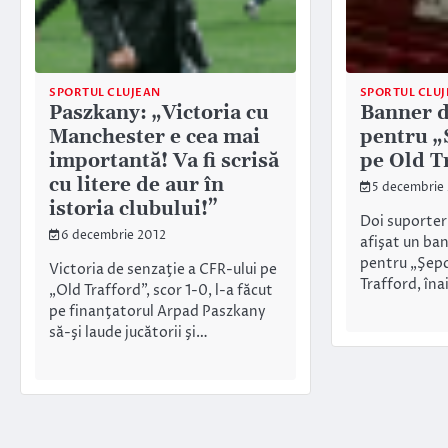
SPORTUL CLUJEAN
SPORTUL CLU
Paszkany: „Victoria cu
Banner d
Manchester e cea mai
pentru „Ş
importantă! Va fi scrisă
pe Old T
cu litere de aur în
5 decembrie
istoria clubului!”
Doi suporteri
6 decembrie 2012
afişat un ba
pentru „Şepci
Victoria de senzaţie a CFR-ului pe
Trafford, în
„Old Trafford”, scor 1-0, l-a făcut
pe finanţatorul Arpad Paszkany
să-şi laude jucătorii şi…