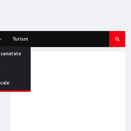
Turism
e sanatate
ă
ocale