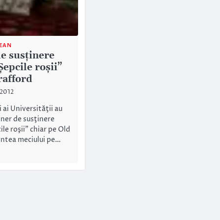
JEAN
e susţinere
epcile roşii”
rafford
 2012
 ai Universităţii au
nner de susţinere
le roşii” chiar pe Old
aintea meciului pe…