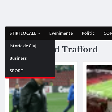
Skip
to
content
STIRI LOCALE
Evenimente
Politic
CON
Istorie de Cluj
Etichetă:
Old Trafford
Business
SPORT