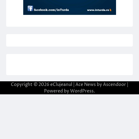
Copyright © 2026
eClujeanul
| Ace News by
Ascendoor
|
Powered by
WordPress
.