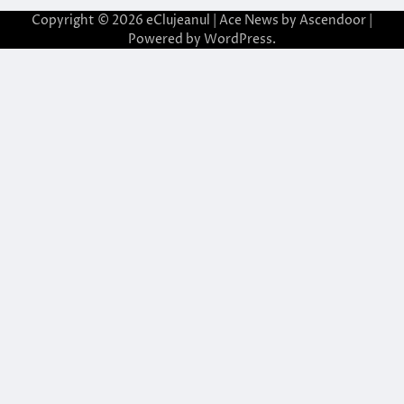
Copyright © 2026
eClujeanul
| Ace News by
Ascendoor
|
Powered by
WordPress
.