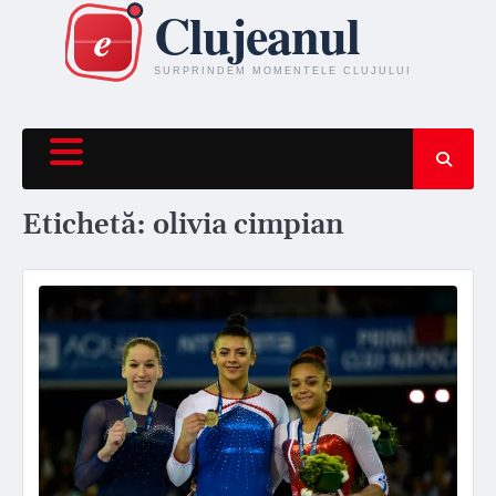
Skip
to
content
Etichetă:
olivia cimpian