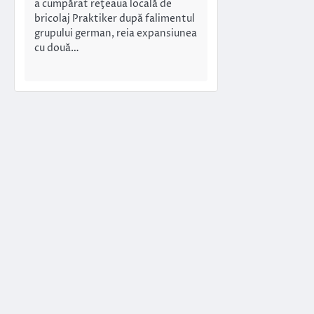
a cumpărat reţeaua locală de
bricolaj Prak­tiker după falimentul
grupului german, reia expansiunea
cu două…