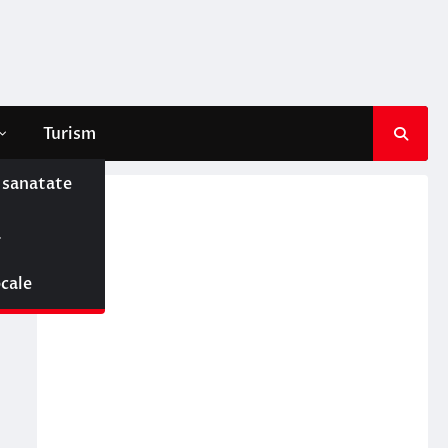
Turism
e sanatate
ă
ocale