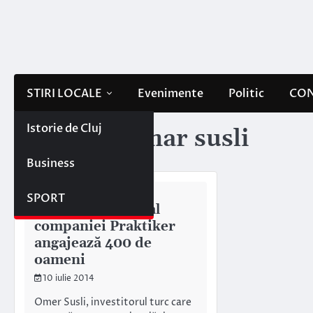
Skip
to
content
STIRI LOCALE
Evenimente
Politic
CON
Istorie de Cluj
Etichetă:
omar susli
Business
INTERNE/EXTERNE
SPORT
Noul proprietar al
companiei Praktiker
angajează 400 de
oameni
10 iulie 2014
Omer Susli, investitorul turc care