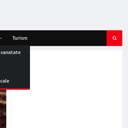
Turism
e sanatate
ă
ocale