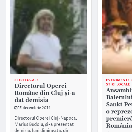
STIRI LOCALE
EVENIMENTE 
STIRI LOCALE
Directorul Operei
Ansamblu
Române din Cluj și-a
Baletulu
dat demisia
Sankt Pe
15 decembrie 2014
o repreze
premieră
Directorul Operei Cluj-Napoca,
Marius Budoiu, şi-a prezentat
România
demisia, luni dimineaţa, din