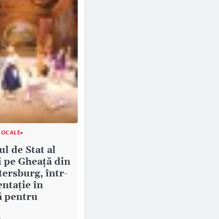
LOCALE
l de Stat al
i pe Gheață din
tersburg, într-
ntaţie în
 pentru