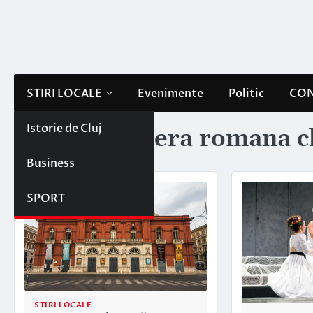
Skip
to
content
STIRI LOCALE
Evenimente
Politic
CON
Istorie de Cluj
Etichetă:
opera romana c
Business
SPORT
STIRI LOCALE