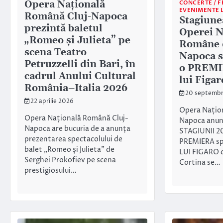
Opera Națională
CONCERTE / F
EVENIMENTE 
Română Cluj-Napoca
Stagiune
prezintă baletul
Operei N
„Romeo și Julieta” pe
Române d
scena Teatro
Napoca s
Petruzzelli din Bari, în
o PREMI
cadrul Anului Cultural
lui Figar
România–Italia 2026
20 septembr
22 aprilie 2026
Opera Națio
Opera Națională Română Cluj-
Napoca anu
Napoca are bucuria de a anunța
STAGIUNII 2
prezentarea spectacolului de
PREMIERA sp
balet „Romeo și Julieta” de
LUI FIGARO 
Serghei Prokofiev pe scena
Cortina se…
prestigiosului…