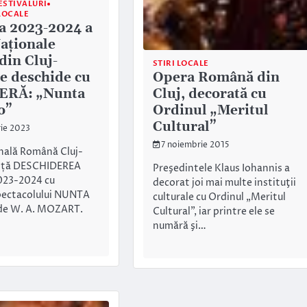
ESTIVALURI
LOCALE
a 2023-2024 a
aționale
in Cluj-
STIRI LOCALE
Opera Română din
e deschide cu
Cluj, decorată cu
ERĂ: „Nunta
Ordinul „Meritul
o”
Cultural”
ie 2023
7 noiembrie 2015
nală Română Cluj-
nță DESCHIDEREA
Preşedintele Klaus Iohannis a
023-2024 cu
decorat joi mai multe instituţii
ectacolului NUNTA
culturale cu Ordinul „Meritul
de W. A. MOZART.
Cultural”, iar printre ele se
numără şi…