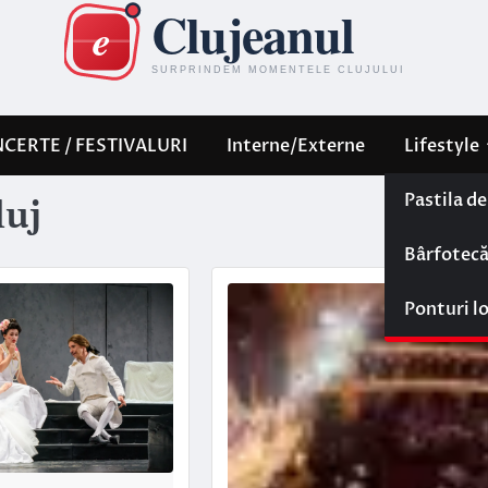
CERTE / FESTIVALURI
Interne/Externe
Lifestyle
Pastila d
luj
Bârfotec
Ponturi l