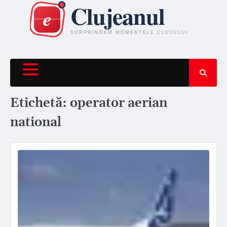
Skip
to
content
Etichetă:
operator aerian
national