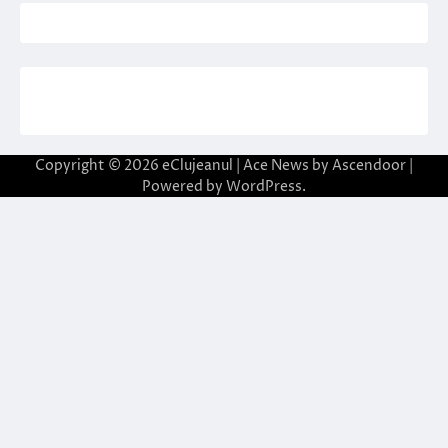
Copyright © 2026
eClujeanul
| Ace News by
Ascendoor
|
Powered by
WordPress
.