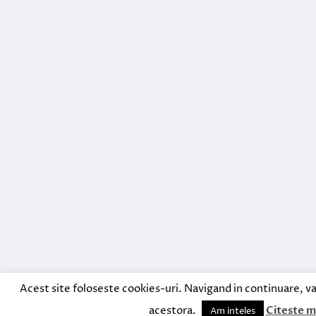
Acest site foloseste cookies-uri. Navigand in continuare, va
acestora.
Citeste m
Am inteles