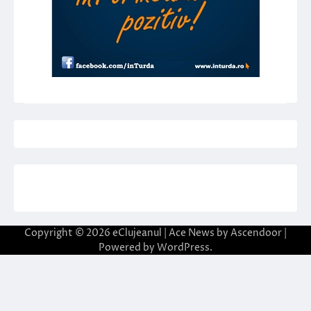
Copyright © 2026
eClujeanul
| Ace News by
Ascendoor
|
Powered by
WordPress
.