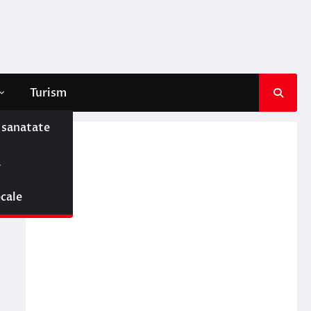
Turism
e sanatate
ă
ocale