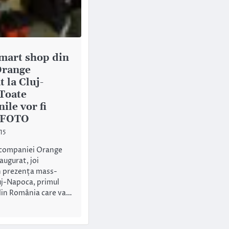
mart shop din
Orange
 la Cluj-
Toate
ile vor fi
! FOTO
15
companiei Orange
augurat, joi
n prezența mass-
luj-Napoca, primul
din România care va…