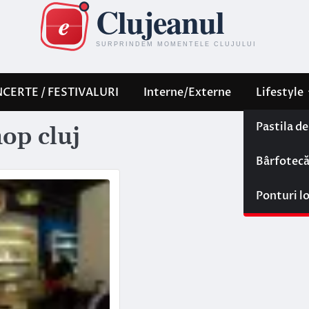
CERTE / FESTIVALURI
Interne/Externe
Lifestyle
Pastila d
op cluj
Bârfotec
Ponturi l