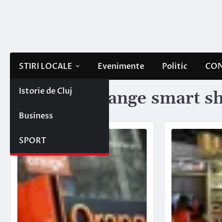
Skip
to
content
STIRI LOCALE
Evenimente
Politic
CON
Istorie de Cluj
Etichetă:
orange smart sh
Business
SPORT