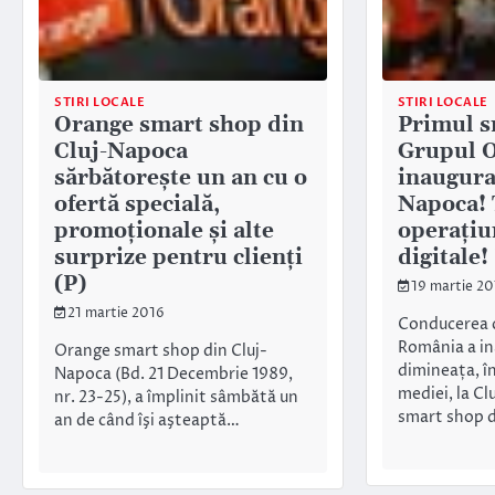
STIRI LOCALE
STIRI LOCALE
Orange smart shop din
Primul s
Cluj-Napoca
Grupul 
sărbătorește un an cu o
inaugurat
ofertă specială,
Napoca! 
promoționale și alte
operațiun
surprize pentru clienți
digitale
(P)
19 martie 20
21 martie 2016
Conducerea 
România a in
Orange smart shop din Cluj-
dimineața, î
Napoca (Bd. 21 Decembrie 1989,
mediei, la C
nr. 23-25), a împlinit sâmbătă un
smart shop 
an de când îşi aşteaptă…