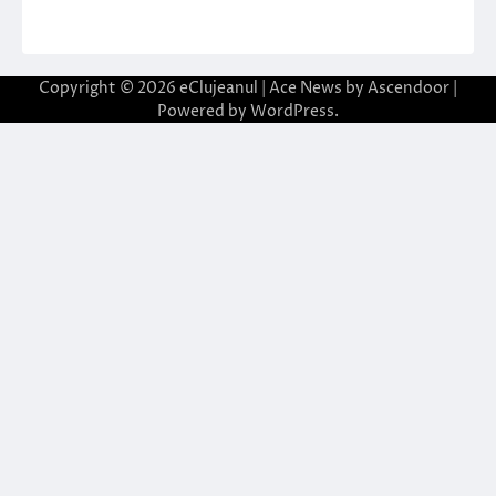
Copyright © 2026
eClujeanul
| Ace News by
Ascendoor
|
Powered by
WordPress
.