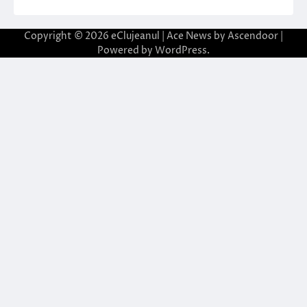
Copyright © 2026
eClujeanul
| Ace News by
Ascendoor
|
Powered by
WordPress
.