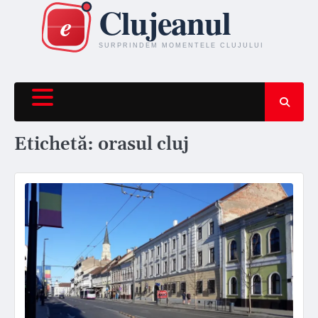
Skip
to
content
Etichetă:
orasul cluj