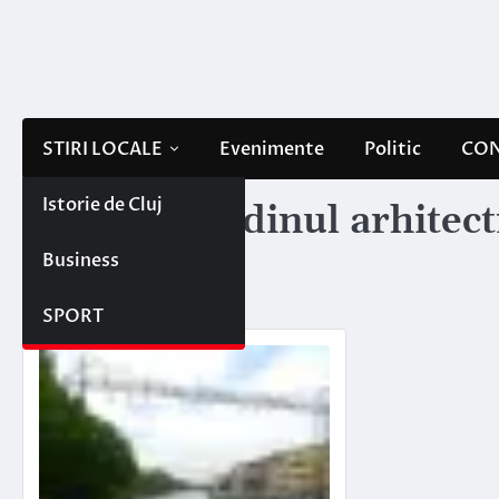
Skip
to
content
STIRI LOCALE
Evenimente
Politic
CON
Istorie de Cluj
Etichetă:
ordinul arhitect
Business
transilvania
SPORT