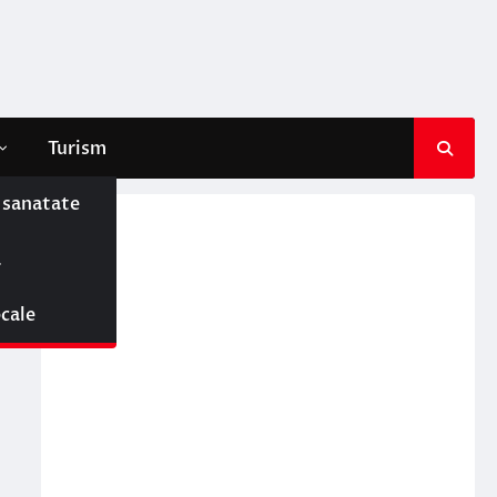
Turism
e sanatate
ă
ocale