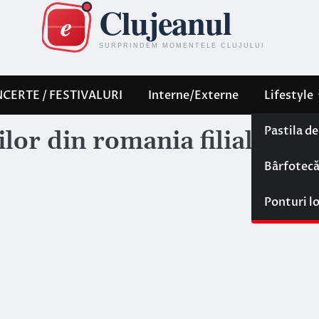
CERTE / FESTIVALURI
Interne/Externe
Lifestyle
Pastila d
ilor din romania filiala
Bârfotec
Ponturi l