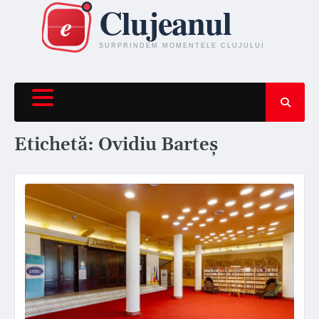
Skip
to
content
Etichetă:
Ovidiu Barteș