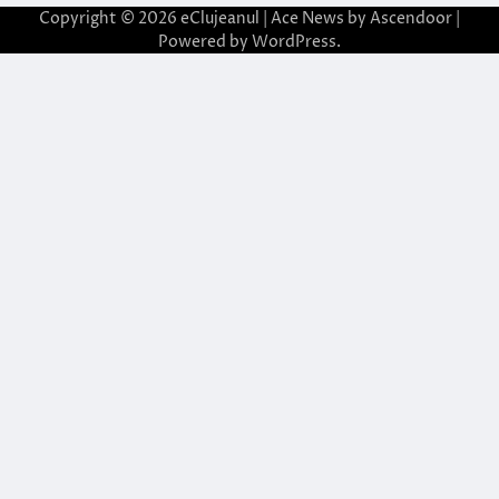
Copyright © 2026
eClujeanul
| Ace News by
Ascendoor
|
Powered by
WordPress
.