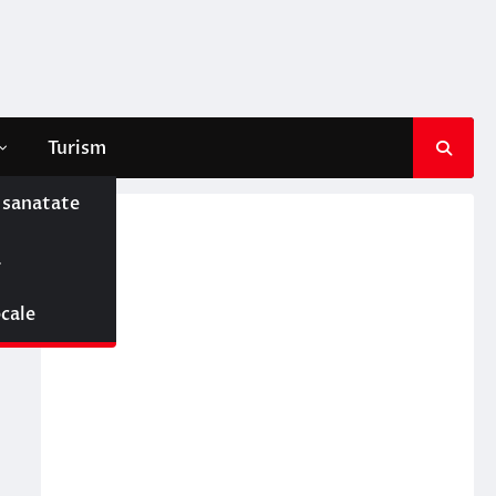
Turism
e sanatate
ă
ocale