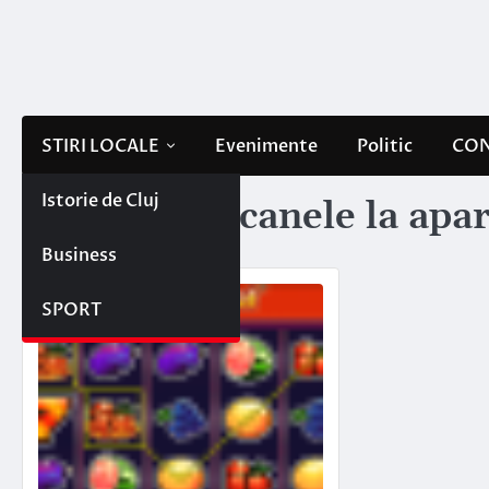
Skip
to
content
STIRI LOCALE
Evenimente
Politic
CON
Istorie de Cluj
Etichetă:
pacanele la apa
Business
SPORT