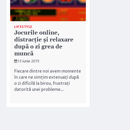
LIFESTYLE
Jocurile online,
distracție și relaxare
după o zi grea de
muncă
13 iunie 2015
Fiecare dintre noi avem momente
în care ne simțim extenuați după
o zi dificilă la birou, frustrați
datorită unei probleme…