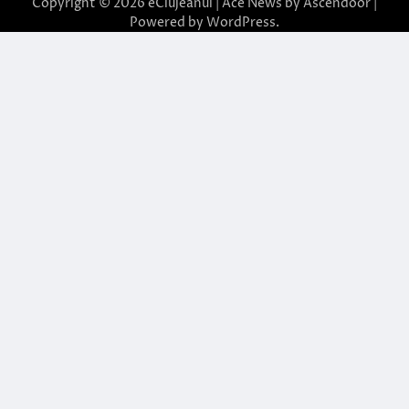
Copyright © 2026
eClujeanul
| Ace News by
Ascendoor
|
Powered by
WordPress
.