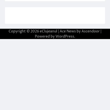
Copyright © 2026
eClujeanul
| Ace News by
Ascendoor
|
Powered by
WordPress
.