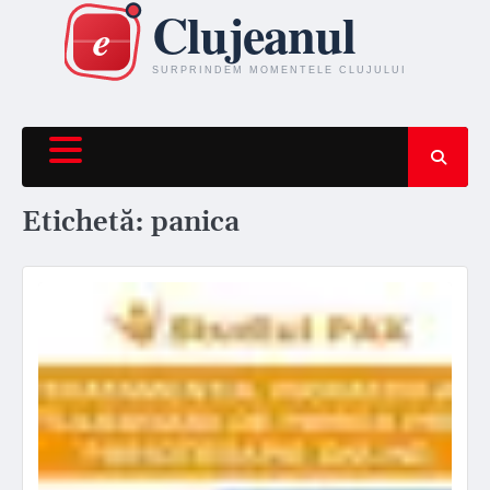
Skip
to
content
Etichetă:
panica