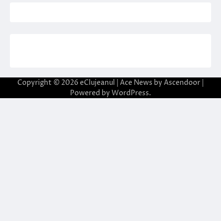
Copyright © 2026
eClujeanul
| Ace News by
Ascendoor
|
Powered by
WordPress
.