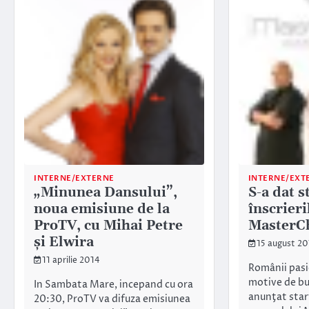
INTERNE/EXTERNE
INTERNE/EXT
„Minunea Dansului”,
S-a dat s
noua emisiune de la
înscrier
ProTV, cu Mihai Petre
MasterCh
și Elwira
15 august 20
11 aprilie 2014
Românii pasi
motive de bu
In Sambata Mare, incepand cu ora
anunţat start
20:30, ProTV va difuza emisiunea