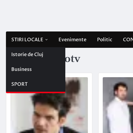
Skip
to
content
STIRI LOCALE
Evenimente
Politic
CON
Istorie de Cluj
Etichetă:
protv
Business
SPORT