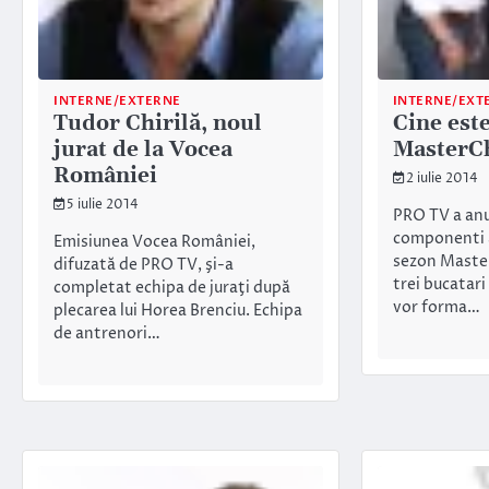
INTERNE/EXTERNE
INTERNE/EXT
Tudor Chirilă, noul
Cine este
jurat de la Vocea
MasterC
României
2 iulie 2014
5 iulie 2014
PRO TV a anu
componenti ai
Emisiunea Vocea României,
sezon Maste
difuzată de PRO TV, şi-a
trei bucatari
completat echipa de juraţi după
vor forma…
plecarea lui Horea Brenciu. Echipa
de antrenori…