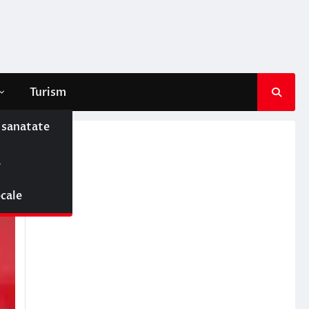
Turism
e sanatate
ă
ocale