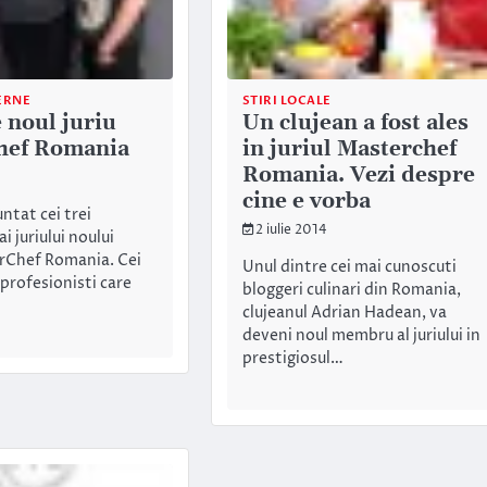
ERNE
STIRI LOCALE
 noul juriu
Un clujean a fost ales
hef Romania
in juriul Masterchef
Romania. Vezi despre
cine e vorba
ntat cei trei
2 iulie 2014
 juriului noului
rChef Romania. Cei
Unul dintre cei mai cunoscuti
 profesionisti care
bloggeri culinari din Romania,
clujeanul Adrian Hadean, va
deveni noul membru al juriului in
prestigiosul…