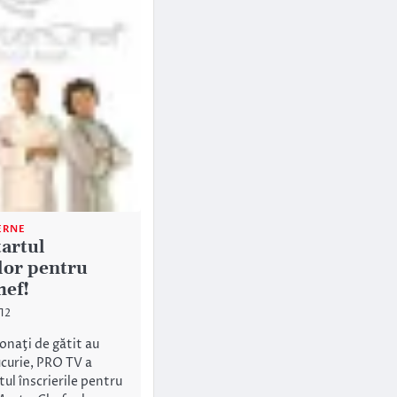
ERNE
tartul
ilor pentru
ef!
12
onaţi de gătit au
curie, PRO TV a
ul înscrierile pentru