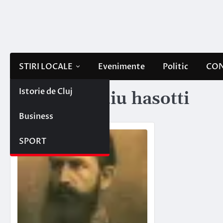
Skip
to
content
STIRI LOCALE
Evenimente
Politic
CON
Istorie de Cluj
Etichetă:
puiu hasotti
Business
SPORT