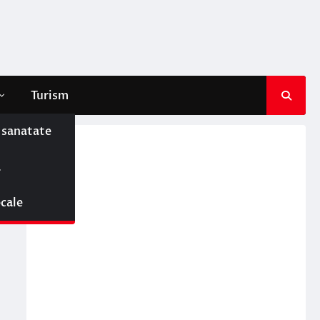
Turism
e sanatate
ă
ocale