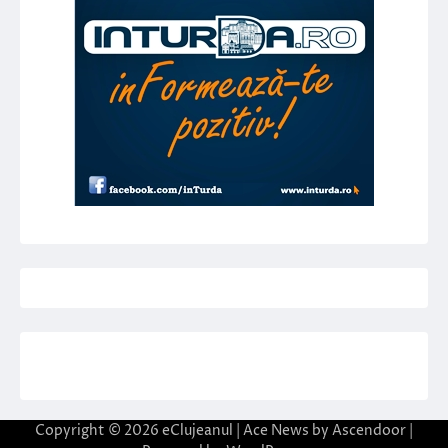
Copyright © 2026
eClujeanul
| Ace News by
Ascendoor
|