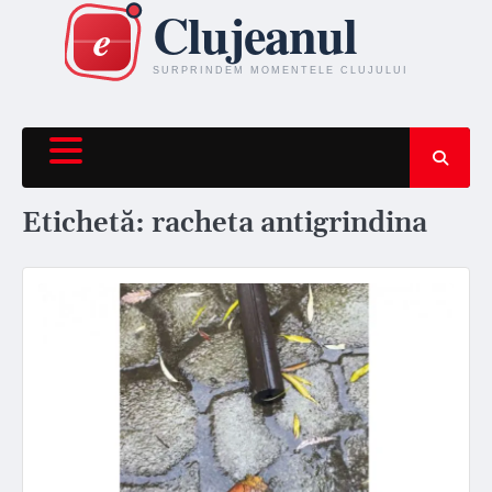
Skip
to
content
Etichetă:
racheta antigrindina