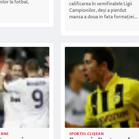
ilor la fotbal,
calificarea în semifinalele Ligii
Campionilor, deși a pierdut
mansa a doua in fata formației…
ERNE
SPORTUL CLUJEAN