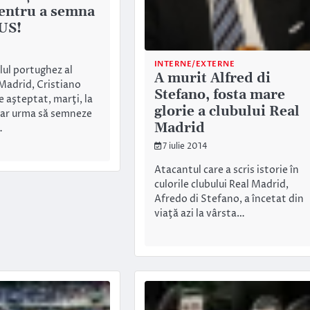
entru a semna
US!
INTERNE/EXTERNE
lul portughez al
A murit Alfred di
 Madrid, Cristiano
Stefano, fosta mare
 aşteptat, marţi, la
glorie a clubului Real
 ar urma să semneze
Madrid
…
7 iulie 2014
Atacantul care a scris istorie în
culorile clubului Real Madrid,
Afredo di Stefano, a încetat din
viaţă azi la vârsta…