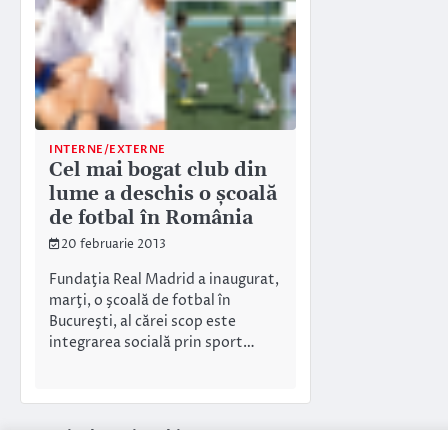
INTERNE/EXTERNE
Cel mai bogat club din
lume a deschis o şcoală
de fotbal în România
20 februarie 2013
Fundaţia Real Madrid a inaugurat,
marţi, o şcoală de fotbal în
Bucureşti, al cărei scop este
integrarea socială prin sport…
Navigare
Articole mai vechi