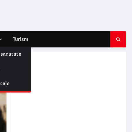
Turism
e sanatate
ă
ocale