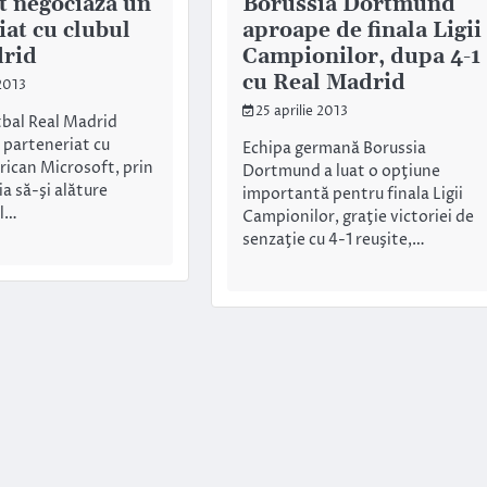
t negociaza un
Borussia Dortmund
iat cu clubul
aproape de finala Ligii
drid
Campionilor, dupa 4-1
cu Real Madrid
2013
25 aprilie 2013
tbal Real Madrid
 parteneriat cu
Echipa germană Borussia
rican Microsoft, prin
Dortmund a luat o opţiune
a să-şi alăture
importantă pentru finala Ligii
el…
Campionilor, graţie victoriei de
senzaţie cu 4-1 reuşite,…