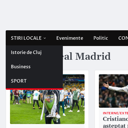
Skip
to
content
STIRI LOCALE
Evenimente
Politic
CON
Istorie de Cluj
Etichetă:
Real Madrid
Business
SPORT
INTERNE/EXT
Cristian
aşteptat 