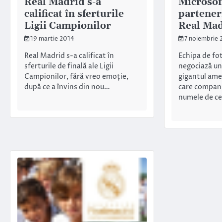
Real Madrid s-a
Microsof
calificat în sferturile
partener
Ligii Campionilor
Real Ma
19 martie 2014
7 noiembrie 
Real Madrid s-a calificat în
Echipa de fo
sferturile de finală ale Ligii
negociază un
Campionilor, fără vreo emoție,
gigantul ame
după ce a învins din nou…
care compani
numele de c