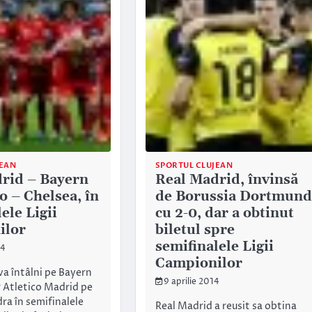
JEAN
SPORTUL CLUJEAN
rid – Bayern
Real Madrid, învinsă
co – Chelsea, în
de Borussia Dortmund
ele Ligii
cu 2-0, dar a obtinut
ilor
biletul spre
semifinalele Ligii
14
Campionilor
va întâlni pe Bayern
9 aprilie 2014
 Atletico Madrid pe
ra în semifinalele
Real Madrid a reusit sa obtina