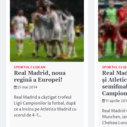
SPORTUL CLUJEAN
SPORTUL CLU
Real Madrid, noua
Real Mad
regină a Europei!
și Atleti
semifinal
25 mai 2014
Campion
Real Madrid a câștigat trofeul
11 aprilie 20
Ligii Campionilor la fotbal, după
ce a învins pe Atletico Madrid cu
Real Madrid 
scorul de 4-1…
Munchen, iar
Chelsea Lond