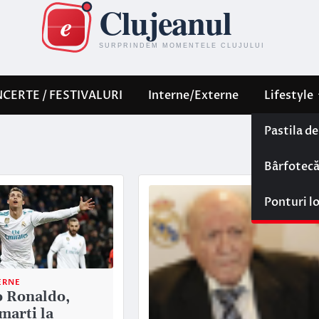
CERTE / FESTIVALURI
Interne/Externe
Lifestyle
Pastila d
Bârfotec
Ponturi l
ERNE
o Ronaldo,
marţi la