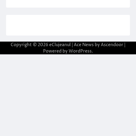
Copyright © 2026
eClujeanul
| Ace News by
Ascendoor
|
Powered by
WordPress
.