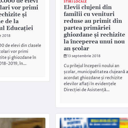
0.000 de elevi
STIRI LOCALE
Elevii clujeni din
lari vor primi
familii cu venituri
echizite şi
reduse au primit din
e de la
partea primăriei
ul Educaţiei
ghiozdane și rechizite
e 2018
la începerea unui nou
0 de elevi din clasele
an școlar
şcolari vor primi
13 septembrie 2018
zite şi ghiozdane în
2018-2019, în…
Cu prilejul începerii noului an
școlar, municipalitatea clujeană 
acordat ghiozdane și rechizite
elevilor aflați în evidențele
Direcției de Asistență…