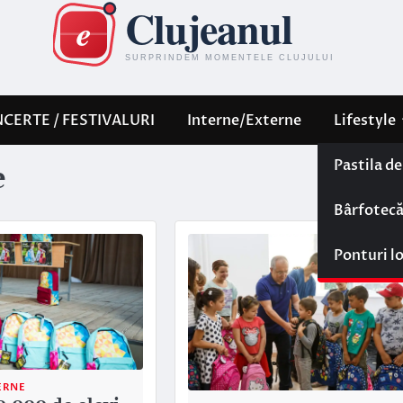
CERTE / FESTIVALURI
Interne/Externe
Lifestyle
Pastila d
e
Bârfotec
Ponturi l
ERNE