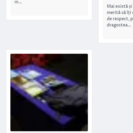
in…
Mai există și
merită să îți
de respect, 
dragostea…