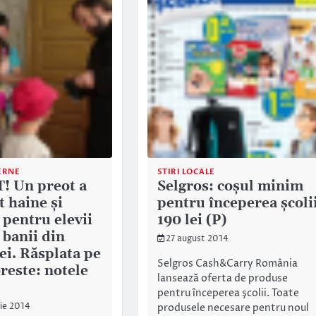
ERNE
STIRI LOCALE
! Un preot a
Selgros: coşul minim
 haine și
pentru începerea şcoli
 pentru elevii
190 lei (P)
 banii din
27 august 2014
ei. Răsplata pe
Selgros Cash&Carry România
reste: notele
lansează oferta de produse
pentru începerea şcolii. Toate
produsele necesare pentru noul
ie 2014