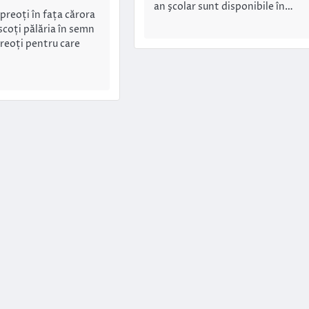
an şcolar sunt disponibile în…
 preoți în fața cărora
 scoți pălăria în semn
preoți pentru care