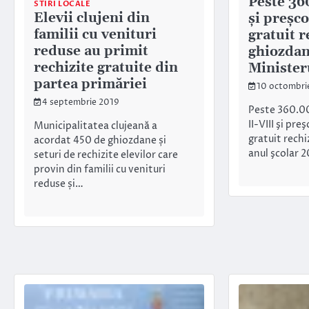
Peste 36
STIRI LOCALE
Elevii clujeni din
şi preşco
familii cu venituri
gratuit r
reduse au primit
ghiozdan
rechizite gratuite din
Minister
partea primăriei
10 octombri
4 septembrie 2019
Peste 360.00
II-VIII şi pre
Municipalitatea clujeană a
gratuit rechi
acordat 450 de ghiozdane și
anul şcolar 
seturi de rechizite elevilor care
provin din familii cu venituri
reduse și…