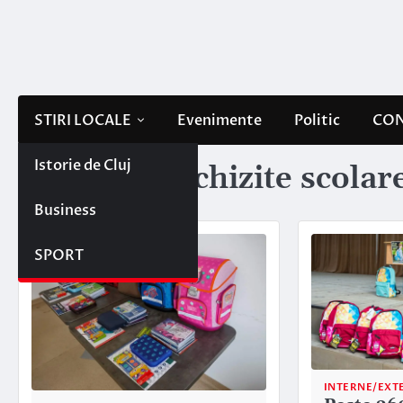
Skip
to
content
STIRI LOCALE
Evenimente
Politic
CON
Istorie de Cluj
Etichetă:
rechizite scolar
Business
SPORT
INTERNE/EXT