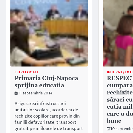
STIRI LOCALE
INTERNE/EXT
Primaria Cluj-Napoca
RESPECT
sprijina educatia
cumparat
rechizite
11 septembrie 2014
săraci cu
Asigurarea infrastructurii
cutia mil
unitatilor scolare, acordarea de
care o do
rechizite copiilor care provin din
bune
familii defavorizate, transport
gratuit pe mijloacele de transport
10 septembr