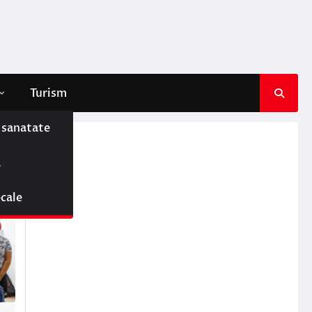
Turism
e sanatate
ă
ocale