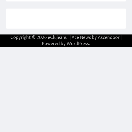
Copyright © 2026
eClujeanul
| Ace News by
Ascendoor
|
Powered by
WordPress
.