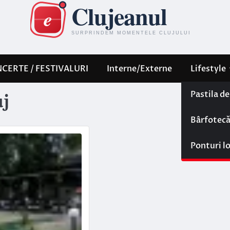
CERTE / FESTIVALURI
Interne/Externe
Lifestyle
Pastila d
uj
Bârfotec
Ponturi l