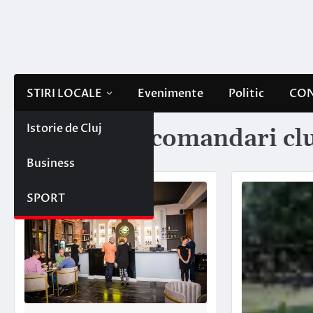
Skip
to
content
STIRI LOCALE
Evenimente
Politic
CON
Istorie de Cluj
Etichetă:
recomandari cl
Business
SPORT