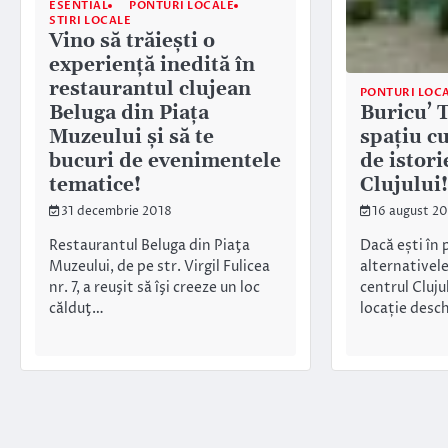
ESENTIAL
PONTURI LOCALE
STIRI LOCALE
Vino să trăieşti o
experienţă inedită în
restaurantul clujean
PONTURI LOC
Buricu’ 
Beluga din Piaţa
spațiu cu
Muzeului şi să te
de istori
bucuri de evenimentele
Clujului!
tematice!
16 august 2
31 decembrie 2018
Dacă ești în 
Restaurantul Beluga din Piaţa
alternativele
Muzeului, de pe str. Virgil Fulicea
centrul Clujul
nr. 7, a reuşit să îşi creeze un loc
locație desc
călduţ…