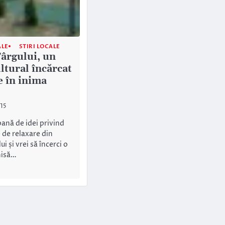
ALE
STIRI LOCALE
Târgului, un
ltural încărcat
e în inima
015
pană de idei privind
 de relaxare din
ui și vrei să încerci o
hisă…