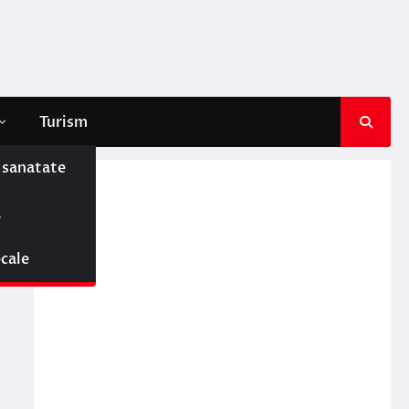
Turism
e sanatate
ă
ocale