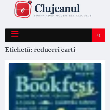
Skip
to
content
Etichetă:
reduceri carti