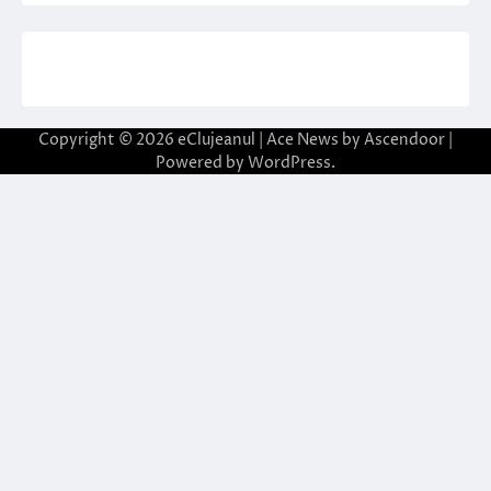
Copyright © 2026
eClujeanul
| Ace News by
Ascendoor
|
Powered by
WordPress
.