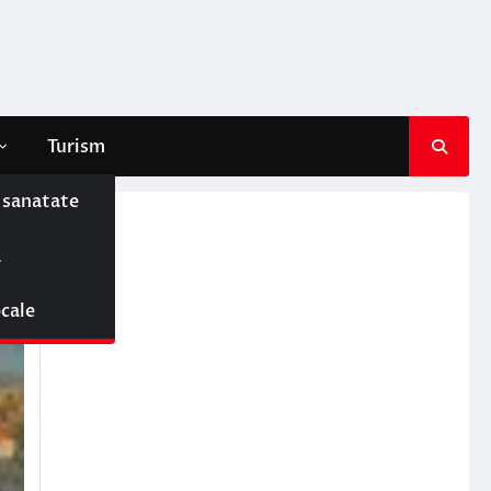
Turism
e sanatate
ă
ocale