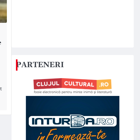
e
PARTENERI
at