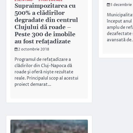
Supraimpozitarea cu
5 decembrie
500% a clădirilor
Municipalita
degradate din centrul
început anul
Clujului dă roade –
amplu de refa
Peste 300 de imobile
dezafectate ș
avansată de
au fost refaţadizate
2 octombrie 2018
Programul de refațadizare a
clădirilor din Cluj-Napoca dă
roade şi oferă nişte rezultate
reale. Principalul scop al acestui
proiect demarat…