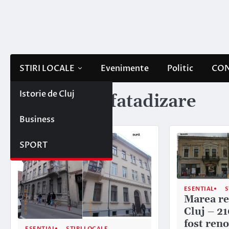
Skip
to
content
STIRI LOCALE
Evenimente
Politic
CON
Istorie de Cluj
Etichetă:
refatadizare
Business
SPORT
ESENTIAL
S
Marea re
Cluj – 2
fost reno
ESENTIAL
STIRI LOCALE