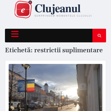
Skip
to
content
Etichetă:
restrictii suplimentare