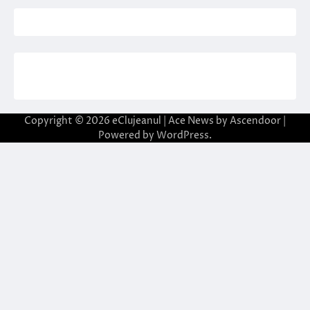
Copyright © 2026
eClujeanul
| Ace News by
Ascendoor
|
Powered by
WordPress
.