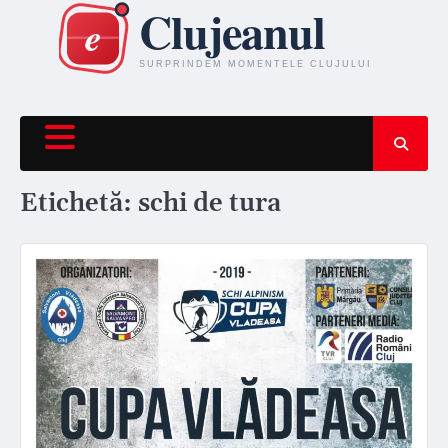
Skip
to
content
Etichetă:
schi de tura