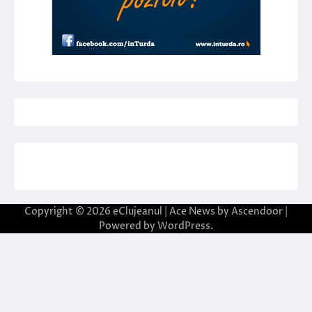
Copyright © 2026
eClujeanul
| Ace News by
Ascendoor
|
Powered by
WordPress
.