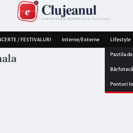
CERTE / FESTIVALURI
Interne/Externe
Lifestyle
Pastila d
nala
Bârfotec
Ponturi l