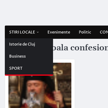
Skip
to
content
STIRI LOCALE
Evenimente
Politic
CON
Istorie de Cluj
Etichetă:
scoala confesio
Business
SPORT