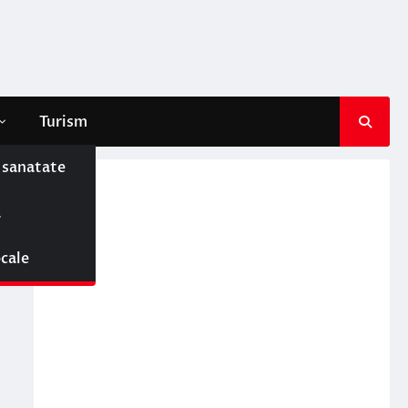
Turism
e sanatate
ă
ocale