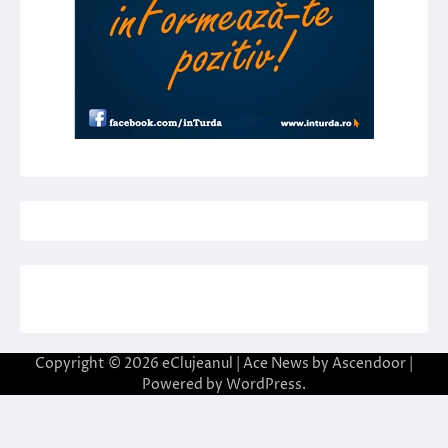
Copyright © 2026
eClujeanul
| Ace News by
Ascendoor
|
Powered by
WordPress
.