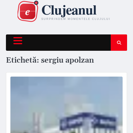
Skip
to
content
Etichetă:
sergiu apolzan