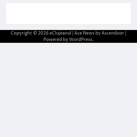
Copyright © 2026
eClujeanul
| Ace News by
Ascendoor
|
Powered by
WordPress
.