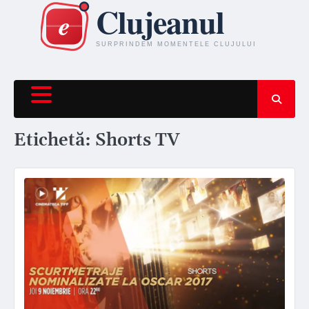
Skip
to
content
Etichetă:
Shorts TV