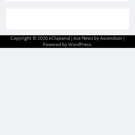
Copyright © 2026
eClujeanul
| Ace News by
Ascendoor
|
Powered by
WordPress
.