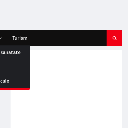
Turism
e sanatate
ă
ocale