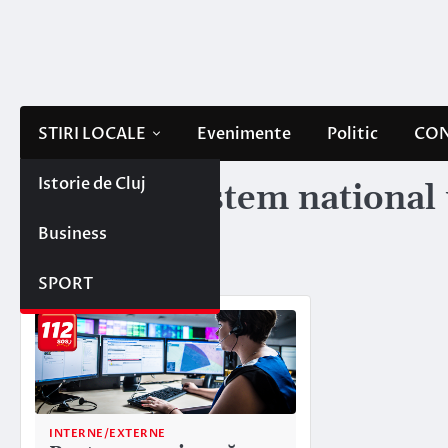
Skip
to
content
STIRI LOCALE
Evenimente
Politic
CON
Istorie de Cluj
Etichetă:
sistem national
Business
urgenta 112
SPORT
INTERNE/EXTERNE