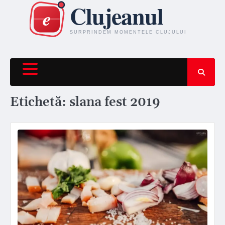
Skip
to
content
Etichetă:
slana fest 2019