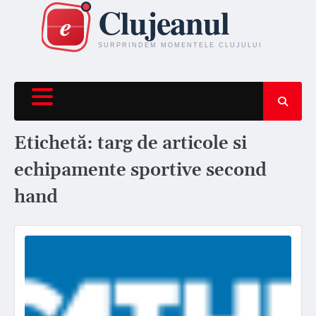
Skip
to
content
Etichetă:
targ de articole si
echipamente sportive second
hand