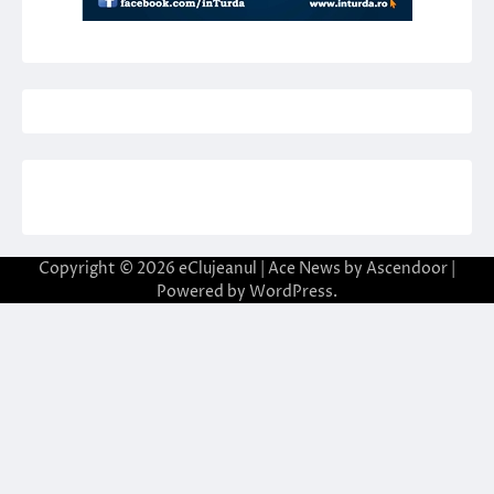
Copyright © 2026
eClujeanul
| Ace News by
Ascendoor
|
Powered by
WordPress
.