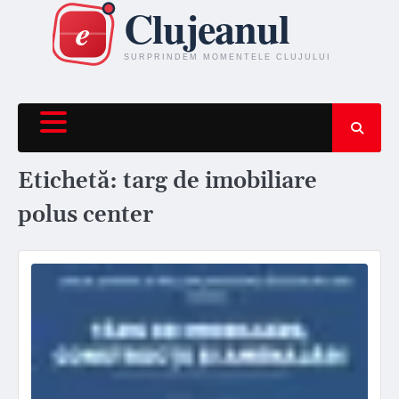
Skip
to
content
Etichetă:
targ de imobiliare
polus center