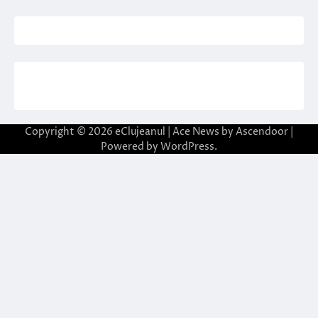
Copyright © 2026
eClujeanul
| Ace News by
Ascendoor
|
Powered by
WordPress
.