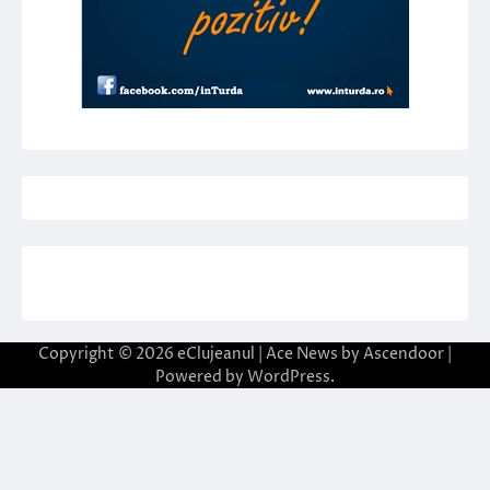
Copyright © 2026
eClujeanul
| Ace News by
Ascendoor
|
Powered by
WordPress
.