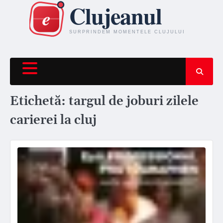
Skip
to
content
Etichetă:
targul de joburi zilele
carierei la cluj