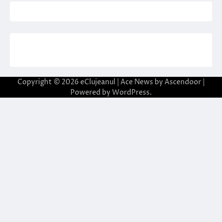
Copyright © 2026
eClujeanul
| Ace News by
Ascendoor
|
Powered by
WordPress
.