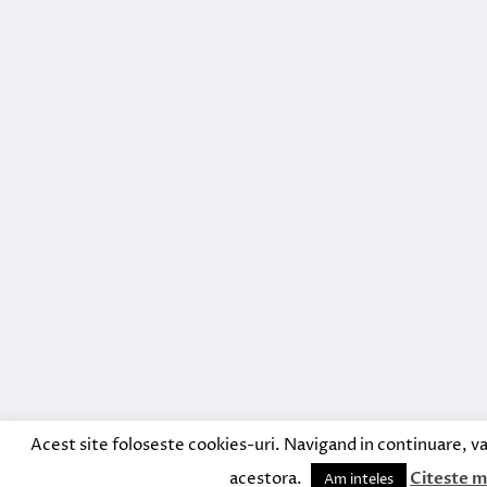
Acest site foloseste cookies-uri. Navigand in continuare, va
acestora.
Citeste m
Am inteles