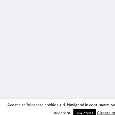
Acest site foloseste cookies-uri. Navigand in continuare, va
acestora.
Citeste m
Am inteles