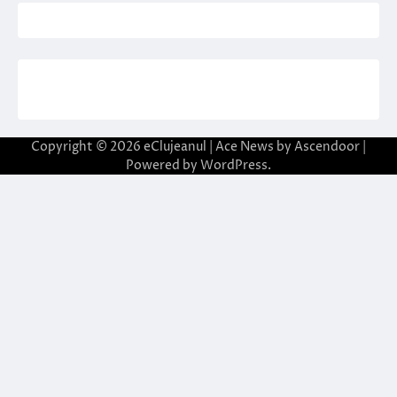
Copyright © 2026
eClujeanul
| Ace News by
Ascendoor
|
Powered by
WordPress
.