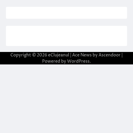
Copyright © 2026
eClujeanul
| Ace News by
Ascendoor
|
Powered by
WordPress
.