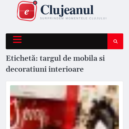
Skip
to
content
Etichetă:
targul de mobila si
decoratiuni interioare