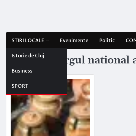
Skip
to
content
STIRI LOCALE
Evenimente
Politic
CON
Istorie de Cluj
Etichetă:
targul national a
Business
SPORT