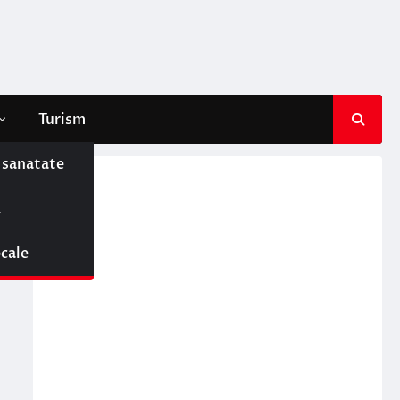
Turism
e sanatate
ă
ocale