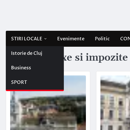
Skip
to
content
STIRI LOCALE
Evenimente
Politic
CON
Istorie de Cluj
Etichetă:
taxe si impozite 
Business
SPORT