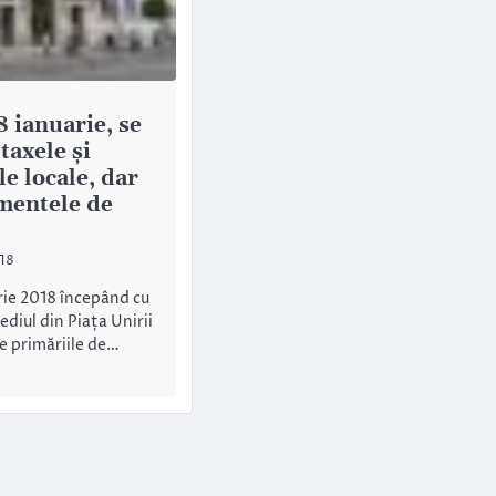
8 ianuarie, se
 taxele şi
e locale, dar
mentele de
018
rie 2018 începând cu
ediul din Piața Unirii
ate primăriile de…