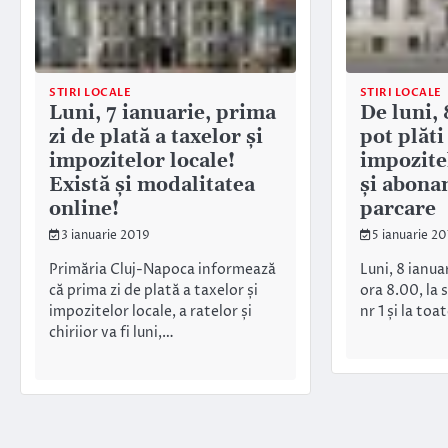
STIRI LOCALE
STIRI LOCALE
Luni, 7 ianuarie, prima
De luni, 
zi de plată a taxelor şi
pot plăti
impozitelor locale!
impozitel
Există şi modalitatea
şi abona
online!
parcare
3 ianuarie 2019
5 ianuarie 2
Primăria Cluj-Napoca informează
Luni, 8 ianua
că prima zi de plată a taxelor și
ora 8.00, la s
impozitelor locale, a ratelor și
nr 1 și la to
chiriior va fi luni,…