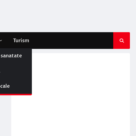
Turism
e sanatate
ă
ocale