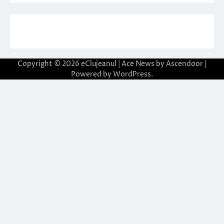
Copyright © 2026
eClujeanul
| Ace News by
Ascendoor
|
Powered by
WordPress
.